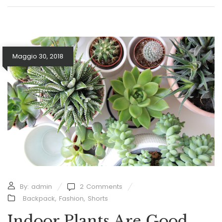
Maggio 30, 2018
By:
admin
2
Comments
Backpack
,
Fashion
,
Shorts
Indoor Plants Are Good