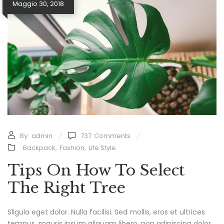
Maggio 30, 2018
By:
admin
737
Comments
Backpack
,
Fashion
,
Life Style
Tips On How To Select
The Right Tree
Sligula eget dolor. Nulla facilisi. Sed mollis, eros et ultrices
tempus, mauris ipsum aliquam libero, non adipiscing dolor