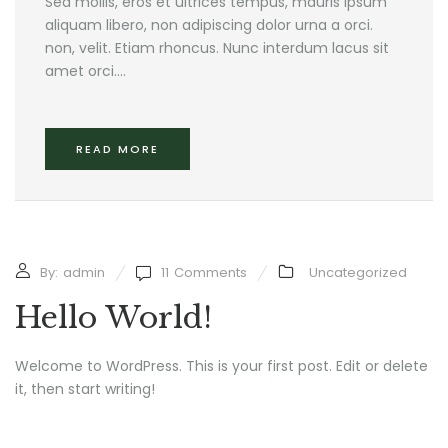
Sed mollis, eros et ultrices tempus, mauris ipsum
aliquam libero, non adipiscing dolor urna a orci.
non, velit. Etiam rhoncus. Nunc interdum lacus sit
amet orci....
READ MORE
By:
admin
11
Comments
Uncategorized
Hello World!
Welcome to WordPress. This is your first post. Edit or delete
it, then start writing!